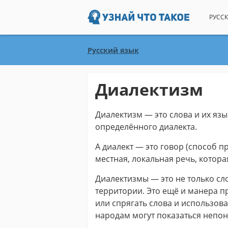
РУССК
Русский язык
Диалектизм
Диалектизм — это слова и их язы
определённого диалекта.
А диалект — это говор (способ п
местная, локальная речь, котора
Диалектизмы — это не только сл
территории. Это ещё и манера п
или спрягать слова и использов
народам могут показаться непо