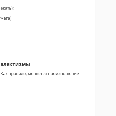
екать);
мага);
иалектизмы
 Как правило, меняется произношение