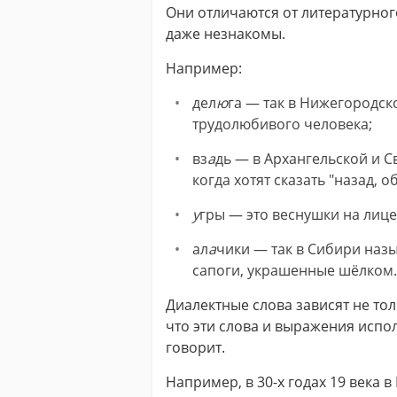
Они отличаются от литературно
даже незнакомы.
Например:
дел
ю
га — так в Нижегородск
трудолюбивого человека;
вз
а
дь — в Архангельской и С
когда хотят сказать "назад, о
у
гры — это веснушки на лице
ал
а
чики — так в Сибири на
сапоги, украшенные шёлком.
Диалектные слова зависят не тол
что эти слова и выражения испол
говорит.
Например, в 30-х годах 19 века