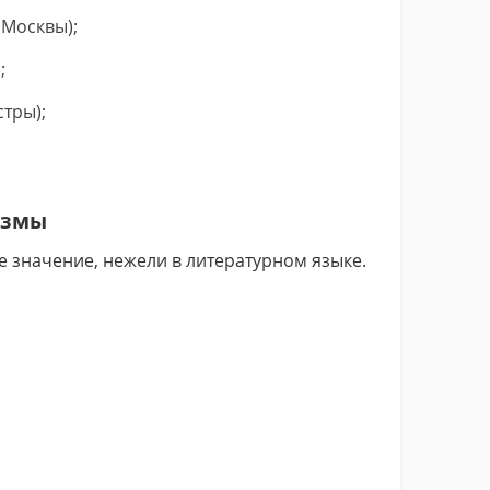
 Москвы);
;
стры);
измы
е значение, нежели в литературном языке.