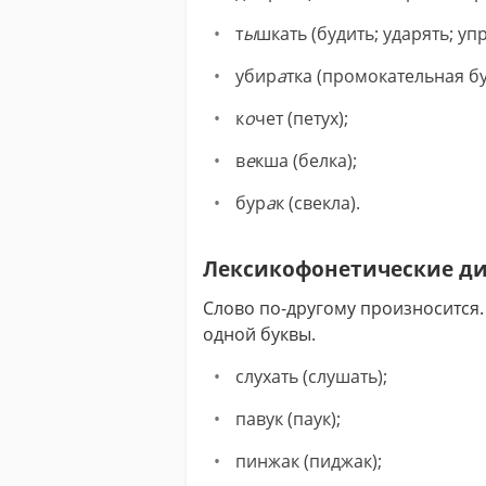
т
ы
шкать (будить; ударять; упр
убир
а
тка (промокательная бу
к
о
чет (петух);
в
е
кша (белка);
бур
а
к (свекла).
Лексикофонетические д
Слово по-другому произносится.
одной буквы.
слухать (слушать);
павук (паук);
пинжак (пиджак);