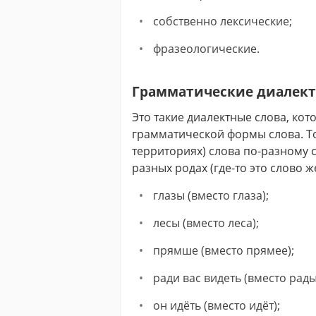
собственно лексические;
фразеологические.
Грамматические диалек
Это такие диалектные слова, ко
грамматической формы слова. То 
территориях) слова по-разному 
разных родах (где-то это слово же
глазы (вместо глаза);
лесы (вместо леса);
прямше (вместо прямее);
ради вас видеть (вместо рады
он идёть (вместо идёт);