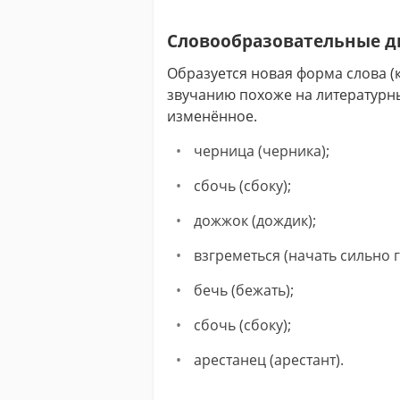
Словообразовательные 
Образуется новая форма слова (к
звучанию похоже на литературны
изменённое.
черница (черника);
сбочь (сбоку);
дожжок (дождик);
взгреметься (начать сильно г
бечь (бежать);
сбочь (сбоку);
арестанец (арестант).