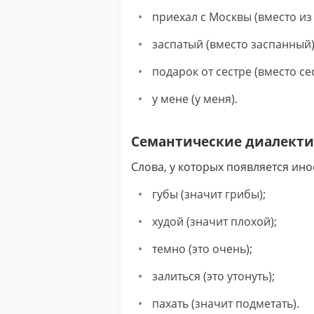
приехал с Москвы (вместо из
заспатый (вместо заспанный)
подарок от сестре (вместо се
у мене (у меня).
Семантические диалект
Слова, у которых появляется ино
губы (значит грибы);
худой (значит плохой);
темно (это очень);
залиться (это утонуть);
пахать (значит подметать).