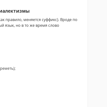
диалектизмы
ак правило, меняется суффикс). Вроде по
й язык, но в то же время слово
реметь);