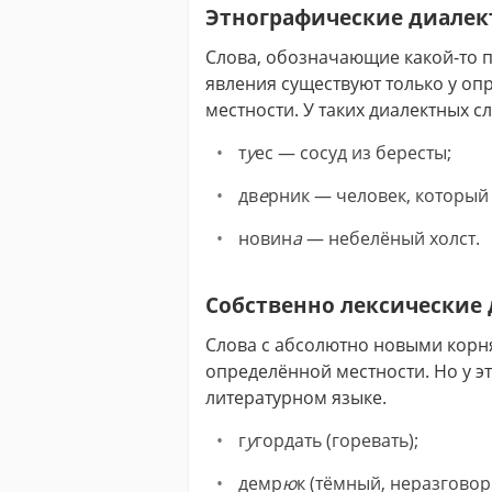
Этнографические диале
Слова, обозначающие какой-то п
явления существуют только у оп
местности. У таких диалектных с
т
у
ес — со­суд из бе­ре­сты;
дв
е
рник — человек, который 
новин
а
— небелёный холст.
Собственно лексические
Слова с абсолютно новыми корня
определённой местности. Но у э
литературном языке.
г
у
гордать (горевать);
демр
ю
к (тёмный, неразговор