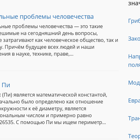
зна
льные проблемы человечества
Гри
ьные проблемы человечества — это такие
ешимые на сегодняшний день вопросы,
Зак
 затрагивают как человеческое общество, так и
у. Причём будущее всех людей и наши
ния в науке, технике, праве,...
Нап
пол
Мод
 Пи
 (Пи) является математической константой,
Евр
ачально было определено как отношение
кружности к её диаметру, является
ональным числом и примерно равно
Тра
926535. С помощью Пи мы ищем периметр...
Тео