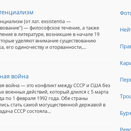
тенциализм
Фот
нциализм (от лат. exsistentia —
вование") — философское течение, а также
Ней
ление в литературе, возникшие в начале 19
которые уделяют внимание существованию
Пра
а, его одиночеству и оторванности,...
Кар
ная война
Пер
ая война — это конфликт между СССР и США без
х военных действий, который длился с 5 марта
Тро
да по 1 февраля 1992 года. Обе страны
лись стать самой могущественной державой в
адача СССР состояла...
Бур
Рев