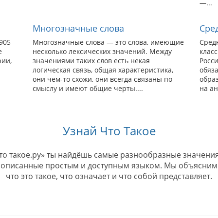
—...
Многозначные слова
Сре
905
Многозначные слова — это слова, имеющие
Сред
е
несколько лексических значений. Между
класс
ии,
значениями таких слов есть некая
Росс
логическая связь, общая характеристика,
обяза
они чем-то схожи, они всегда связаны по
обра
смыслу и имеют общие черты....
на ан
Узнай Что Такое
что такое.ру» ты найдёшь самые разнообразные значения
 описанные простым и доступным языком. Мы объясним
что это такое, что означает и что собой представляет.