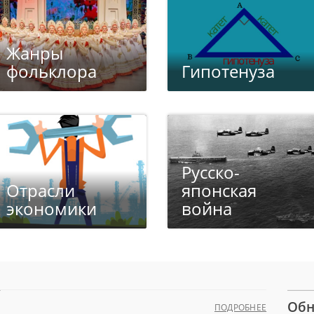
Жанры
фольклора
Гипотенуза
Русско-
Отрасли
японская
экономики
война
я
Обн
ПОДРОБНЕЕ