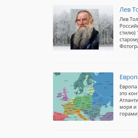
Лев Т
Лев Тол
Российс
стилю) 
старому
Фотогра
Европ
Европа 
это кон
Атланти
моря и 
горами)