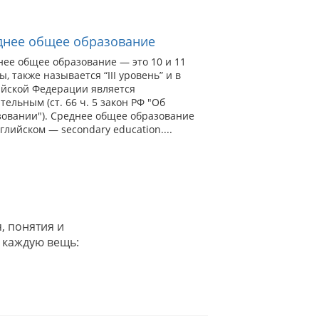
днее общее образование
нее общее образование — это 10 и 11
ы, также называется “III уровень” и в
ийской Федерации является
тельным (ст. 66 ч. 5 закон РФ "Об
зовании"). Среднее общее образование
глийском — secondary education....
, понятия и
 каждую вещь: