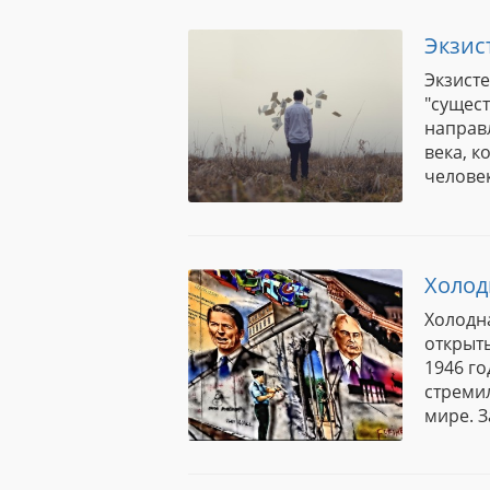
Экзис
Экзисте
"сущест
направ
века, 
человек
Холод
Холодн
открыты
1946 го
стреми
мире. З