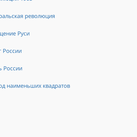
ральская революция
щение Руси
г России
ь России
од наименьших квадратов