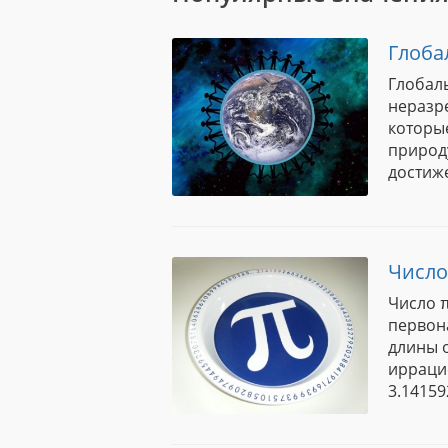
Глоба
Глобал
неразр
которые
природ
достиже
Число
Число π
первон
длины о
ирраци
3.1415