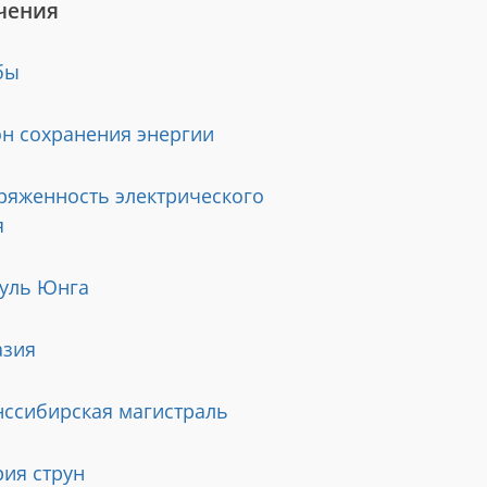
чения
бы
он сохранения энергии
ряженность электрического
я
уль Юнга
азия
нссибирская магистраль
рия струн