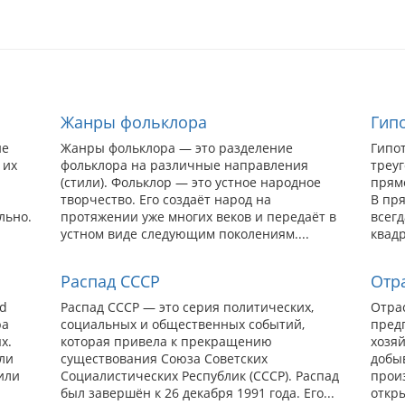
Жанры фольклора
Гип
ие
Жанры фольклора — это разделение
Гипо
 их
фольклора на различные направления
треу
(стили). Фольклор — это устное народное
прямо
творчество. Его создаёт народ на
В пр
льно.
протяжении уже многих веков и передаёт в
всегд
устном виде следующим поколениям....
квадр
Распад СССР
Отр
rd
Распад СССР — это серия политических,
Отра
ра
социальных и общественных событий,
пред
х.
которая привела к прекращению
хозя
ли
существования Союза Советских
добы
или
Социалистических Республик (СССР). Распад
произ
был завершён к 26 декабря 1991 года. Его...
откр