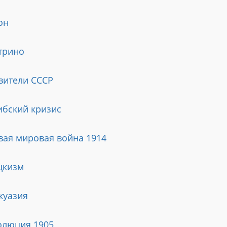
он
трино
вители СССР
ибский кризис
вая мировая война 1914
цкизм
жуазия
олюция 1905