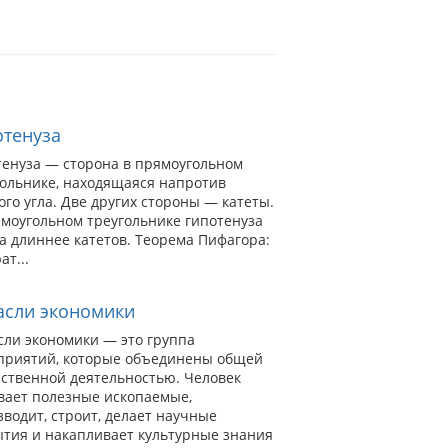
отенуза
тенуза — сторона в прямоугольном
гольнике, находящаяся напротив
го угла. Две других стороны — катеты.
ямоугольном треугольнике гипотенуза
а длиннее катетов. Теорема Пифагора:
ат...
асли экономики
сли экономики — это группа
приятий, которые объединены общей
йственной деятельностью. Человек
вает полезные ископаемые,
водит, строит, делает научные
ытия и накапливает культурные знания