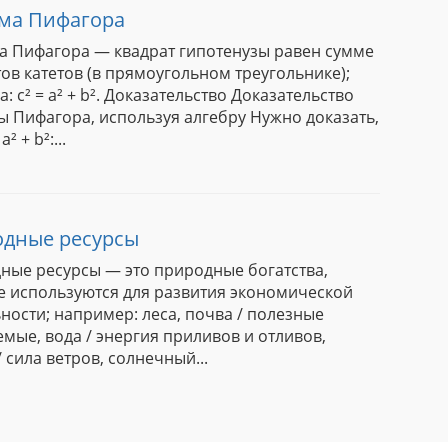
ма Пифагора
а Пифагора — квадрат гипотенузы равен сумме
ов катетов (в прямоугольном треугольнике);
: c² = a² + b². Доказательство Доказательство
ы Пифагора, используя алгебру Нужно доказать,
a² + b²:...
дные ресурсы
ные ресурсы — это природные богатства,
е используются для развития экономической
ности; например: леса, почва / полезные
мые, вода / энергия приливов и отливов,
/ сила ветров, солнечный...