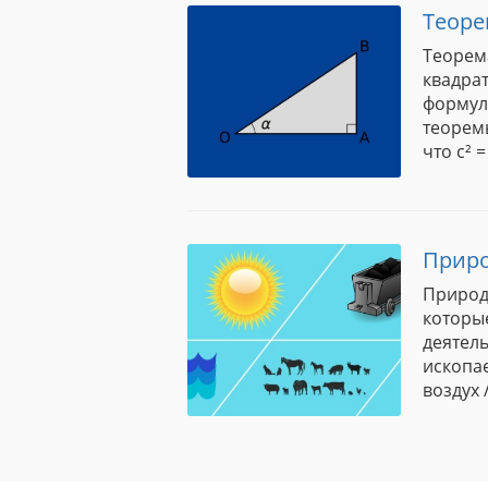
Теоре
Теорем
квадрат
формула
теорем
что c² = 
Приро
Природ
которы
деятель
ископае
воздух 