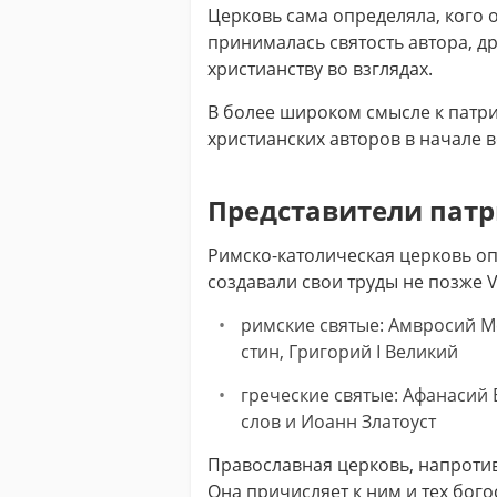
Церковь сама определяла, кого о
принималась святость автора, д
христианству во взглядах.
В более широком смысле к патри
христианских авторов в начале 
Представители пат
Римско-католическая церковь оп
создавали свои труды не позже VII
римские святые: Ам­вро­сий Ме­
стин, Гри­го­рий I Ве­ли­кий
греческие святые: Афа­на­сий Ве
слов и Ио­анн Зла­то­уст
Православная церковь, напротив
Она причисляет к ним и тех бого