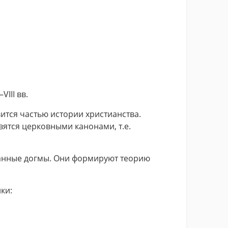
III вв.
ится частью истории христианства.
вятся церковными канонами, т.е.
анные догмы. Они формируют теорию
ки: