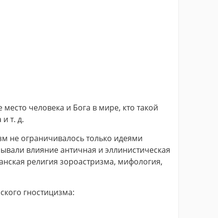
 место человека и Бога в мире, кто такой
и т. д.
зм не ограничивалось только идеями
азывали влияние античная и эллинистическая
анская религия зороастризма, мифология,
ского гностицизма: