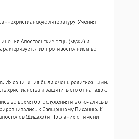
ят раннехристианскую литературу. Учения
очинения Апостольские отцы (мужи) и
характеризуется их противостоянием во
в. Их сочинения были очень религиозными.
ть христианства и защитить его от нападок.
ись во время богослужения и включались в
приравнивались к Священному Писанию. К
апостолов (Дидахэ) и Послание от имени