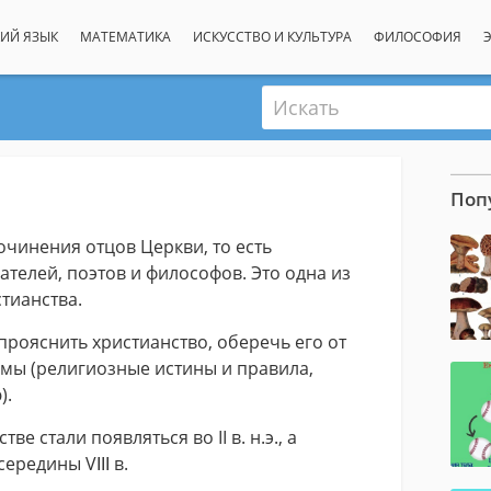
ИЙ ЯЗЫК
МАТЕМАТИКА
ИСКУССТВО И КУЛЬТУРА
ФИЛОСОФИЯ
Искать
Поп
очинения отцов Церкви, то есть
телей, поэтов и философов. Это одна из
тианства.
рояснить христианство, оберечь его от
мы (религиозные истины и правила,
).
е стали появляться во II в. н.э., а
ередины VΙΙΙ в.