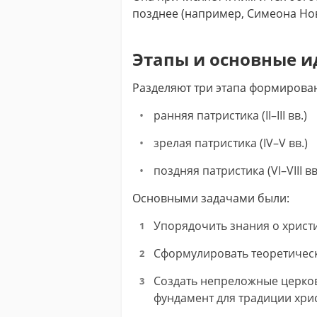
позднее (например, Симеона Нов
Этапы и основные и
Разделяют три этапа формирован
ранняя патристика (II–III вв.)
зрелая патристика (IV–V вв.)
поздняя патристика (VI–VIII вв
Основными задачами были:
Упорядочить знания о христи
Сформулировать теоретическ
Создать непреложные церков
фундамент для традиции хрис