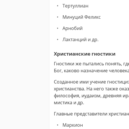
Тер­тул­ли­ан
Ми­ну­ций Фе­ликс
Ар­но­бий
Лак­тан­ций и др.
Христианские гностики
Гностики же пытались понять, где
Бог, каково назначение человека 
Созданное ими учение гностици
христианства. На него также ок
философия, иудаизм, древняя ир
мистика и др.
Главные представители христиан
Маркион