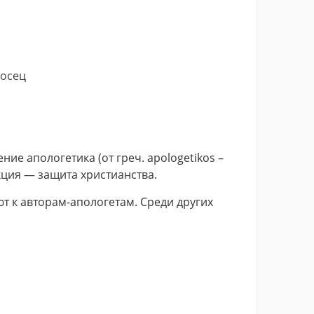
нос­ец
ие апологетика (от греч. apologetikos –
ция — защита христианства.
 к авторам-апологетам. Среди других