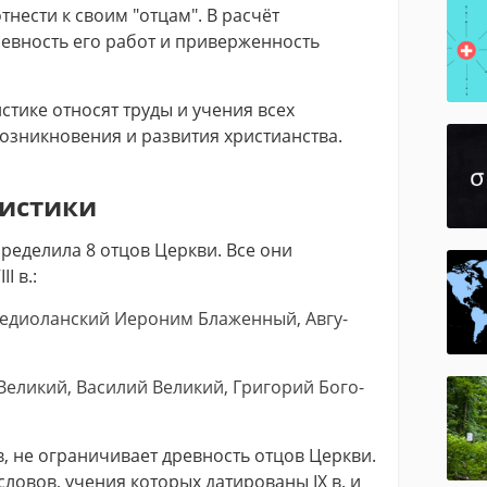
тнести к своим "отцам". В расчёт
ревность его работ и приверженность
стике относят труды и учения всех
возникновения и развития христианства.
ристики
ределила 8 отцов Церкви. Все они
I в.:
дио­лан­ский Ие­ро­ним Бла­жен­ный, Ав­гу­
­ли­кий, Ва­си­лий Ве­ли­кий, Гри­го­рий Бо­го­
, не ограничивает древность отцов Церкви.
словов, учения которых датированы IX в. и