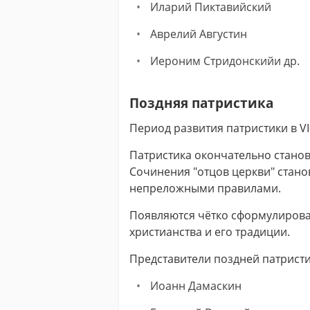
Иларий Пиктавийский
Аврелий Августин
Иероним Стридонскийи др.
Поздняя патристика
Период развития патристики в VI–V
Патристика окончательно станов
Сочинения "отцов церкви" стано
непреложными правилами.
Появляются чётко сформулиров
христианства и его традиции.
Представители поздней патристи
Иоанн Дамаскин