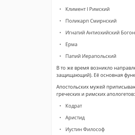
Кли­мен­т I Рим­ский
Поликарп Смирнский
Иг­на­тий Ан­ти­охий­ский Бо­го­
Ерма
Папий Иерапольский
В то же время возникло направлен
защищающий). Её основная функ
Апостольских мужей приписывают
греческих и римских апологетов:
Код­рат
Ари­стид
Иустин Философ