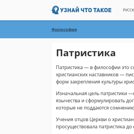
РУССК
Философия
Патристика
Патристика — в философии это с
христианских наставников — писа
форм закрепления культуры хрис
Изначальная цель патристики —п
язычества и сформулировать дог
которые не поддаются сомнению
Учения отцов Церкви о христианств
просуществовала патристика до с