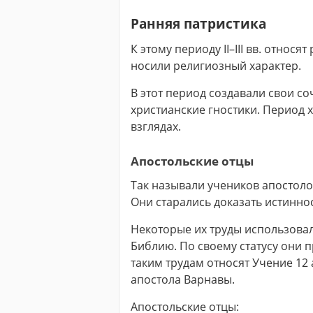
Ранняя патристика
К этому периоду II–III вв. относ
носили религиозный характер.
В этот период создавали свои с
христианские гностики. Период 
взглядах.
Апостольские отцы
Так называли учеников апостоло
Они старались доказать истиннос
Некоторые их труды использовал
Библию. По своему статусу они 
таким трудам относят Учение 12 
апостола Варнавы.
Апостольские отцы: