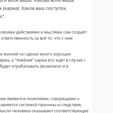
а и воля ваша. Какова воля ваша,
 (карма). Каков ваш поступок,
а".
к своими действиями и мыслями сам создаёт
ответственность за всё то, что с ним
ых жизней он сделал много хороших
арма, а "тяжёлая" карма его ждёт в случае с
будет отрабатывать (возможно и в
изме являются понятиями, говорящими о
равляется системой причины и следствия,
 мысли человека оказывают соответствующее