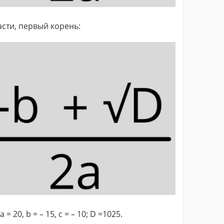
асти, первый корень:
 = 20, b = – 15, c = – 10; D =1025.