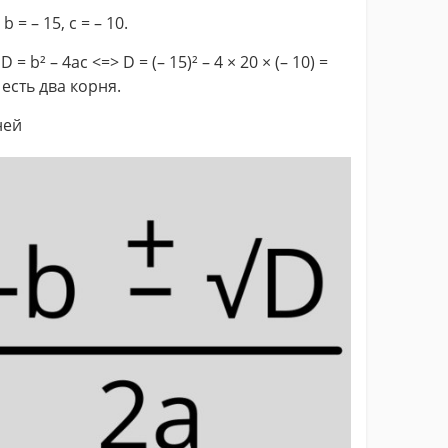
 = – 15, c = – 10.
b² – 4ac <=> D = (– 15)² – 4 × 20 × (– 10) =
 есть два корня.
ней