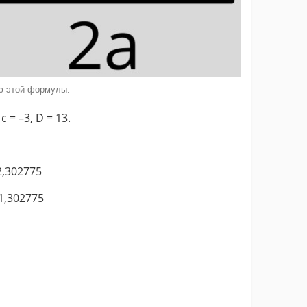
ю этой формулы.
 c = –3, D = 13.
 2,302775
-1,302775