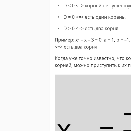
D < 0 <=> корней не существу
D = 0 <=> есть один корень,
D > 0 <=> есть два корня.
Пример: x² – x – 3 = 0; a = 1, b = –1,
<=> есть два корня.
Когда уже точно известно, что к
корней, можно приступить к их 