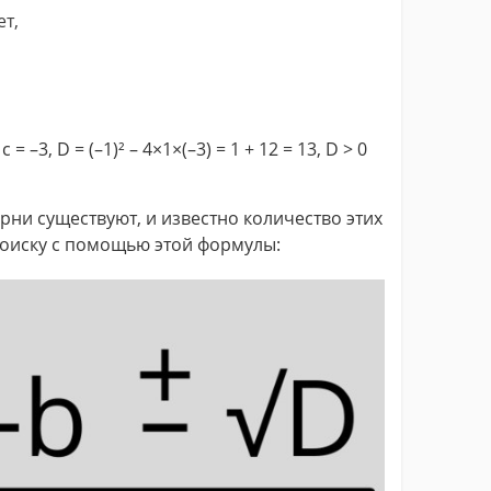
ет,
 c = –3, D = (–1)² – 4×1×(–3) = 1 + 12 = 13, D > 0
орни существуют, и известно количество этих
поиску с помощью этой формулы: