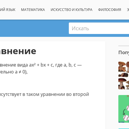
ИЙ ЯЗЫК
МАТЕМАТИКА
ИСКУССТВО И КУЛЬТУРА
ФИЛОСОФИЯ
Искать
авнение
Поп
ние вида ax² + bx + c, где a, b, c —
льно a ≠ 0),
сутствует в таком уравнении во второй