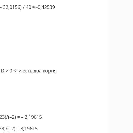
 – 32,0156) / 40 ≈ -0,42539
8, D > 0 <=> есть два корня
923)/(–2) = – 2,19615
923)/(–2) = 8,19615