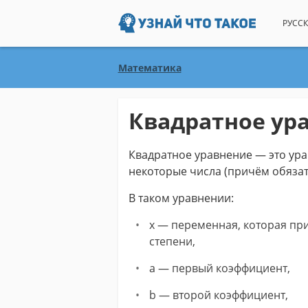
РУССК
Математика
Квадратное ур
Квадратное уравнение — это уравне
некоторые числа (причём обязате
В таком уравнении:
x — переменная, которая при
степени,
a — первый коэффициент,
b — второй коэффициент,