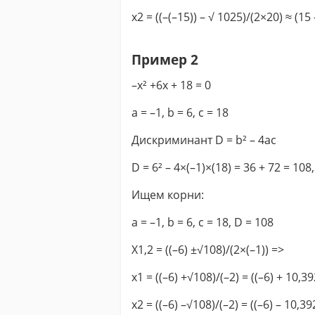
x2 = ((–(–15)) – √ 1025)/(2×20) ≈ (15
Пример 2
–x² +6x + 18 = 0
a = –1, b = 6, c = 18
Дискриминант D = b² – 4ac
D = 6² – 4×(–1)×(18) = 36 + 72 = 10
Ищем корни:
a = –1, b = 6, c = 18, D = 108
X1,2 = ((–6) ±√108)/(2×(–1)) =>
x1 = ((–6) +√108)/(–2) = ((–6) + 10,3
x2 = ((–6) –√108)/(–2) = ((–6) – 10,3