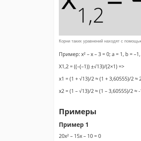
Корни таких уравнений находят с помощь
Пример: x² – x – 3 = 0; a = 1, b = –1,
X1,2 = ((–(–1)) ±√13)/(2×1) =>
x1 = (1 + √13)/2 ≈ (1 + 3,60555)/2 ≈
x2 = (1 – √13)/2 ≈ (1 – 3,60555)/2 ≈ 
Примеры
Пример 1
20x² – 15x – 10 = 0