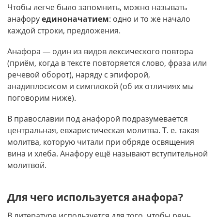
Чтобы легче было запомнить, можно называть
анафору
единоначатием
: одно и то же начало
каждой строки, предложения.
Анафора — один из видов лексического повтора
(приём, когда в тексте повторяется слово, фраза или
речевой оборот), наряду с эпифорой,
анадиплосисом и симплокой (об их отличиях мы
поговорим ниже).
В православии под анафорой подразумевается
центральная, евхаристическая молитва. Т. е. такая
молитва, которую читали при обряде освящения
вина и хлеба. Анафору ещё называют вступительной
молитвой.
Для чего используется анафора?
В литературе используется для того, чтобы речь