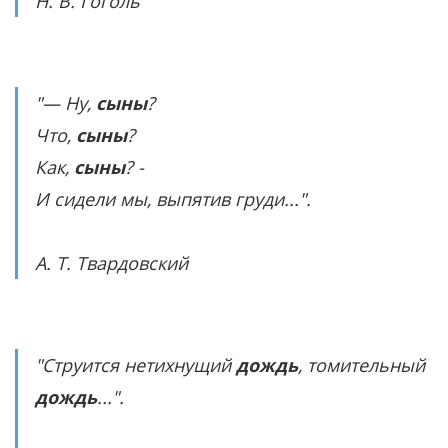
Н. В. Гоголь
"— Ну,
сыны
?
Что,
сыны
?
Как,
сыны
? -
И сидели мы, выпятив груди...".
А. Т. Твардовский
"Струится нетихнущий
дождь
, томительный
дождь
...".