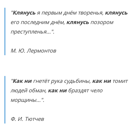
"
Клянусь
я первым днём творенья,
клянусь
его последним днём,
клянусь
позором
преступленья...".
М. Ю. Лермонтов
"
Как ни
гнетёт рука судьбины,
как ни
томит
людей обман,
как ни
браздят чело
морщины...".
Ф. И. Тютчев