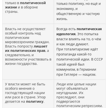
только в
политической
только политику, но ещё и
жизни
и в обороне
экономику, и
страны.
общественную и частную
жизнь.
Власть не осуществляет
Всегда есть
политическая
особый контроль над
идеология
. Это попытка
политическим
власти влиять на то, о чём
мировоззрением граждан.
и как люди думают.
Власть попросту
лишает
При тоталитаризме идёт
их политических прав
, а
пропаганда какой-то
следовательно, и
возможности участвовать в
политической идеи. В СССР
жизни государства.
такой идеей был
коммунизм, в Германии
при Гитлере — нацизм.
У власти может не быть
Люди или целые нации
особого мнения о
могут объявляться
господствующей нации
неугодными. Их
или расе в стране. Упор
преследуют, они
делается на
политику
.
подвергаются
политическим репрессиям.