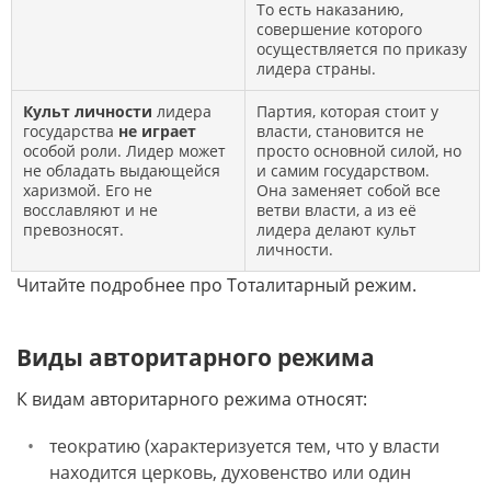
То есть наказанию,
совершение которого
осуществляется по приказу
лидера страны.
Культ личности
лидера
Партия, которая стоит у
государства
не играет
власти, становится не
особой роли. Лидер может
просто основной силой, но
не обладать выдающейся
и самим государством.
харизмой. Его не
Она заменяет собой все
восславляют и не
ветви власти, а из её
превозносят.
лидера делают культ
личности.
Читайте подробнее про Тоталитарный режим.
Виды авторитарного режима
К видам авторитарного режима относят:
теократию (характеризуется тем, что у власти
находится церковь, духовенство или один