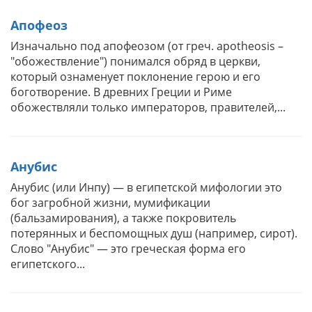
Апофеоз
Изначально под апофеозом (от греч. apotheosis –
"обожествление") понимался обряд в церкви,
который ознаменует поклонение герою и его
боготворение. В древних Греции и Риме
обожествляли только императоров, правителей,...
Анубис
Анубис (или Инпу) — в египетской мифологии это
бог загробной жизни, мумификации
(бальзамирования), а также покровитель
потерянных и беспомощных душ (например, сирот).
Слово "Анубис" — это греческая форма его
египетского...