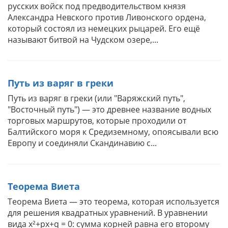
русских войск под предводительством князя
Александра Невского против Ливонского ордена,
который состоял из немецких рыцарей. Его ещё
называют битвой на Чудском озере,...
Путь из варяг в греки
Путь из варяг в греки (или "Варяжский путь",
"Восточный путь") — это древнее название водных
торговых маршрутов, которые проходили от
Балтийского моря к Средиземному, опоясывали всю
Европу и соединяли Скандинавию с...
Теорема Виета
Теорема Виета — это теорема, которая используется
для решения квадратных уравнений. В уравнении
вида x²+px+q = 0: сумма корней равна его второму